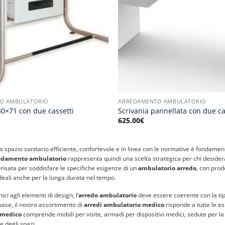
O AMBULATORIO
ARREDAMENTO AMBULATORIO
30×71 con due cassetti
Scrivania pannellata con due ca
625,00
€
 spazio sanitario efficiente, confortevole e in linea con le normative è fondament
edamento ambulatorio
rappresenta quindi una scelta strategica per chi desidera
nsata per soddisfare le specifiche esigenze di un
ambulatorio arredo
, con prodo
 ideali anche per la lunga durata nel tempo.
ici agli elementi di design, l’
arredo ambulatorio
deve essere coerente con la tipolo
base, il nostro assortimento di
arredi ambulatorio medico
risponde a tutte le es
 medico
comprende mobili per visite, armadi per dispositivi medici, sedute per la
 degli spazi.