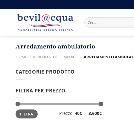
Salta
ai
contenuti
Cerca:
Arredamento ambulatorio
HOME
/
ARREDO STUDIO MEDICO
/
ARREDAMENTO AMBULAT
CATEGORIE PRODOTTO
FILTRA PER PREZZO
Prezzo
Prezzo
Prezzo:
40€
—
3.600€
FILTRA
Min
Max