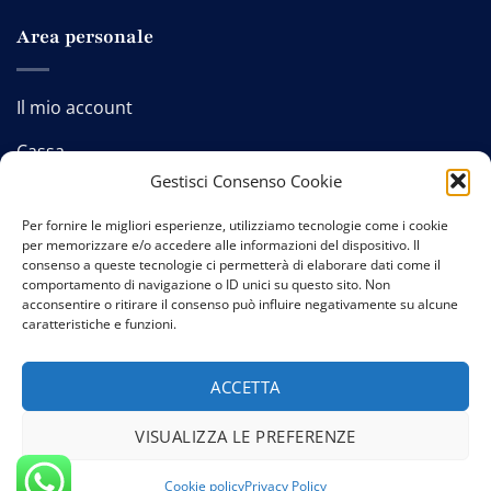
Area personale
Il mio account
Cassa
Gestisci Consenso Cookie
Carrello
Per fornire le migliori esperienze, utilizziamo tecnologie come i cookie
per memorizzare e/o accedere alle informazioni del dispositivo. Il
consenso a queste tecnologie ci permetterà di elaborare dati come il
comportamento di navigazione o ID unici su questo sito. Non
Contatti
-
Privacy policy
-
Cookie policy
-
Termini e
acconsentire o ritirare il consenso può influire negativamente su alcune
caratteristiche e funzioni.
condizioni
ACCETTA
VISUALIZZA LE PREFERENZE
Copyright 2026 © Credits:
Studio GTomasselli
Cookie policy
Privacy Policy