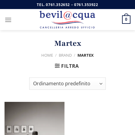
Salta
TEL.
0761.352652
–
0761.353922
ai
contenuti
0
Martex
HOME
/
BRAND
/
MARTEX
FILTRA