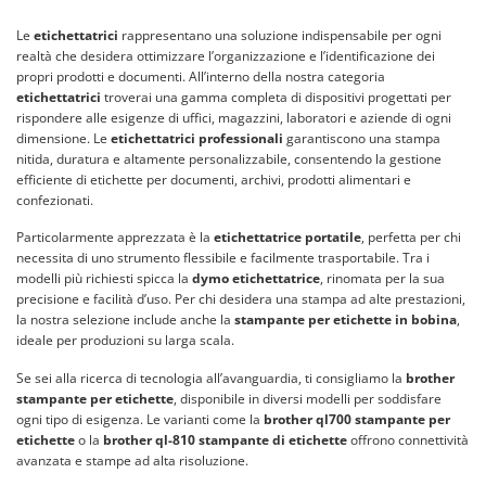
Le
etichettatrici
rappresentano una soluzione indispensabile per ogni
realtà che desidera ottimizzare l’organizzazione e l’identificazione dei
propri prodotti e documenti. All’interno della nostra categoria
etichettatrici
troverai una gamma completa di dispositivi progettati per
rispondere alle esigenze di uffici, magazzini, laboratori e aziende di ogni
dimensione. Le
etichettatrici professionali
garantiscono una stampa
nitida, duratura e altamente personalizzabile, consentendo la gestione
efficiente di etichette per documenti, archivi, prodotti alimentari e
confezionati.
Particolarmente apprezzata è la
etichettatrice portatile
, perfetta per chi
necessita di uno strumento flessibile e facilmente trasportabile. Tra i
modelli più richiesti spicca la
dymo etichettatrice
, rinomata per la sua
precisione e facilità d’uso. Per chi desidera una stampa ad alte prestazioni,
la nostra selezione include anche la
stampante per etichette in bobina
,
ideale per produzioni su larga scala.
Se sei alla ricerca di tecnologia all’avanguardia, ti consigliamo la
brother
stampante per etichette
, disponibile in diversi modelli per soddisfare
ogni tipo di esigenza. Le varianti come la
brother ql700 stampante per
etichette
o la
brother ql-810 stampante di etichette
offrono connettività
avanzata e stampe ad alta risoluzione.