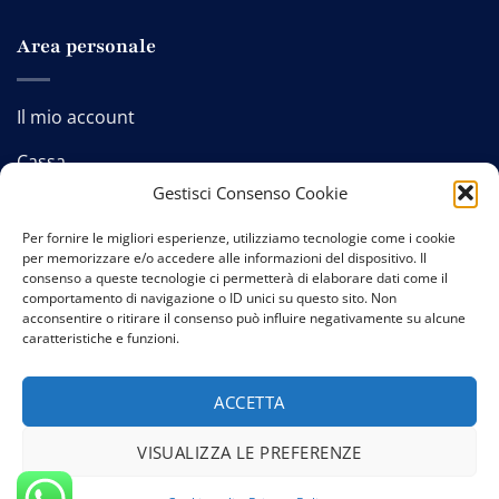
Area personale
Il mio account
Cassa
Gestisci Consenso Cookie
Carrello
Per fornire le migliori esperienze, utilizziamo tecnologie come i cookie
per memorizzare e/o accedere alle informazioni del dispositivo. Il
consenso a queste tecnologie ci permetterà di elaborare dati come il
comportamento di navigazione o ID unici su questo sito. Non
Contatti
-
Privacy policy
-
Cookie policy
-
Termini e
acconsentire o ritirare il consenso può influire negativamente su alcune
caratteristiche e funzioni.
condizioni
ACCETTA
VISUALIZZA LE PREFERENZE
Copyright 2026 © Credits:
Studio GTomasselli