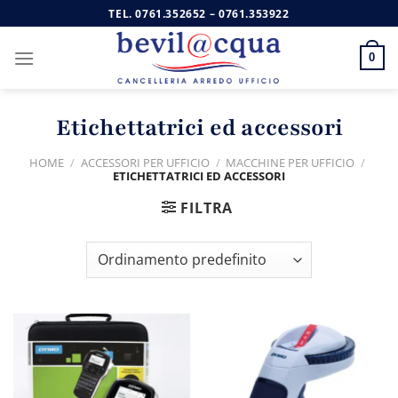
Salta
TEL.
0761.352652
–
0761.353922
ai
contenuti
0
Etichettatrici ed accessori
HOME
/
ACCESSORI PER UFFICIO
/
MACCHINE PER UFFICIO
/
ETICHETTATRICI ED ACCESSORI
FILTRA