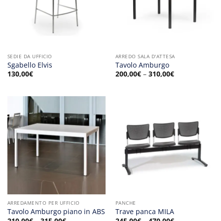
SEDIE DA UFFICIO
ARREDO SALA D'ATTESA
Sgabello Elvis
Tavolo Amburgo
130,00
€
200,00
€
–
310,00
€
ARREDAMENTO PER UFFICIO
PANCHE
Tavolo Amburgo piano in ABS
Trave panca MILA
210,00
€
–
315,00
€
245,00
€
–
470,00
€