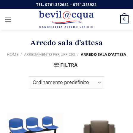
Salta
TEL.
0761.352652
–
0761.353922
ai
contenuti
0
Arredo sala d'attesa
HOME
/
ARREDAMENTO PER UFFICIO
/
ARREDO SALA D'ATTESA
FILTRA