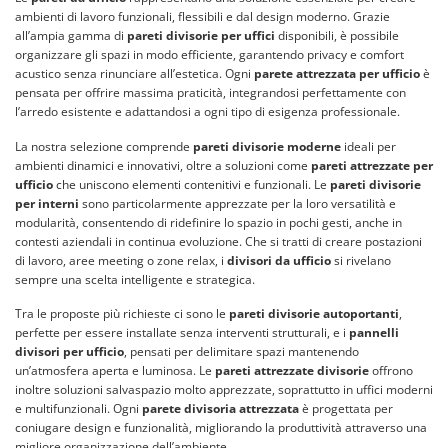
ambienti di lavoro funzionali, flessibili e dal design moderno. Grazie
all’ampia gamma di
pareti divisorie per uffici
disponibili, è possibile
organizzare gli spazi in modo efficiente, garantendo privacy e comfort
acustico senza rinunciare all’estetica. Ogni
parete attrezzata per ufficio
è
pensata per offrire massima praticità, integrandosi perfettamente con
l’arredo esistente e adattandosi a ogni tipo di esigenza professionale.
La nostra selezione comprende
pareti divisorie moderne
ideali per
ambienti dinamici e innovativi, oltre a soluzioni come
pareti attrezzate per
ufficio
che uniscono elementi contenitivi e funzionali. Le
pareti divisorie
per interni
sono particolarmente apprezzate per la loro versatilità e
modularità, consentendo di ridefinire lo spazio in pochi gesti, anche in
contesti aziendali in continua evoluzione. Che si tratti di creare postazioni
di lavoro, aree meeting o zone relax, i
divisori da ufficio
si rivelano
sempre una scelta intelligente e strategica.
Tra le proposte più richieste ci sono le
pareti divisorie autoportanti
,
perfette per essere installate senza interventi strutturali, e i
pannelli
divisori per ufficio
, pensati per delimitare spazi mantenendo
un’atmosfera aperta e luminosa. Le
pareti attrezzate divisorie
offrono
inoltre soluzioni salvaspazio molto apprezzate, soprattutto in uffici moderni
e multifunzionali. Ogni
parete divisoria attrezzata
è progettata per
coniugare design e funzionalità, migliorando la produttività attraverso una
migliore organizzazione dell’ambiente.