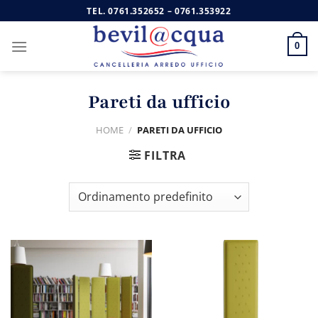
Salta
TEL.
0761.352652
–
0761.353922
ai
contenuti
0
Pareti da ufficio
HOME
/
PARETI DA UFFICIO
FILTRA