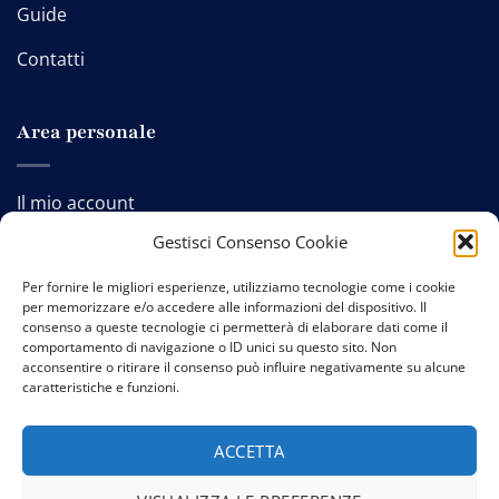
Guide
Contatti
Area personale
Il mio account
Gestisci Consenso Cookie
Cassa
Per fornire le migliori esperienze, utilizziamo tecnologie come i cookie
Carrello
per memorizzare e/o accedere alle informazioni del dispositivo. Il
consenso a queste tecnologie ci permetterà di elaborare dati come il
comportamento di navigazione o ID unici su questo sito. Non
acconsentire o ritirare il consenso può influire negativamente su alcune
caratteristiche e funzioni.
Contatti
-
Privacy policy
-
Cookie policy
-
Termini e
condizioni
ACCETTA