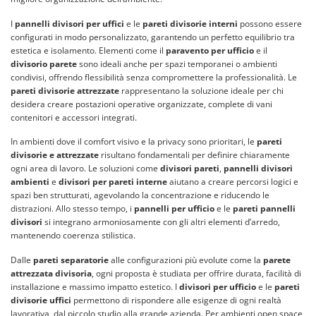
I
pannelli divisori per uffici
e le
pareti divisorie interni
possono essere
configurati in modo personalizzato, garantendo un perfetto equilibrio tra
estetica e isolamento. Elementi come il
paravento per ufficio
e il
divisorio parete
sono ideali anche per spazi temporanei o ambienti
condivisi, offrendo flessibilità senza compromettere la professionalità. Le
pareti divisorie attrezzate
rappresentano la soluzione ideale per chi
desidera creare postazioni operative organizzate, complete di vani
contenitori e accessori integrati.
In ambienti dove il comfort visivo e la privacy sono prioritari, le
pareti
divisorie e attrezzate
risultano fondamentali per definire chiaramente
ogni area di lavoro. Le soluzioni come
divisori pareti
,
pannelli divisori
ambienti
e
divisori per pareti interne
aiutano a creare percorsi logici e
spazi ben strutturati, agevolando la concentrazione e riducendo le
distrazioni. Allo stesso tempo, i
pannelli per ufficio
e le
pareti pannelli
divisori
si integrano armoniosamente con gli altri elementi d’arredo,
mantenendo coerenza stilistica.
Dalle
pareti separatorie
alle configurazioni più evolute come la
parete
attrezzata divisoria
, ogni proposta è studiata per offrire durata, facilità di
installazione e massimo impatto estetico. I
divisori per ufficio
e le
pareti
divisorie uffici
permettono di rispondere alle esigenze di ogni realtà
lavorativa, dal piccolo studio alla grande azienda. Per ambienti open space