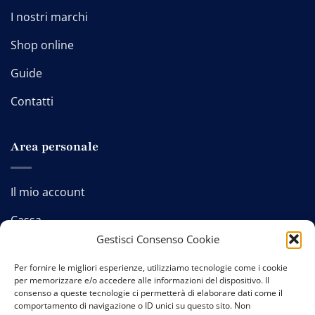
I nostri marchi
Shop online
Guide
Contatti
Area personale
Il mio account
Cassa
Gestisci Consenso Cookie
Carrello
Per fornire le migliori esperienze, utilizziamo tecnologie come i cookie
per memorizzare e/o accedere alle informazioni del dispositivo. Il
consenso a queste tecnologie ci permetterà di elaborare dati come il
comportamento di navigazione o ID unici su questo sito. Non