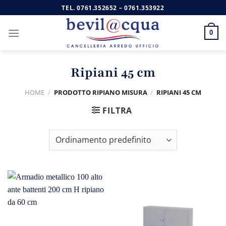
Salta
TEL.
0761.352652
–
0761.353922
ai
contenuti
0
Ripiani 45 cm
HOME
/
PRODOTTO RIPIANO MISURA
/
RIPIANI 45 CM
FILTRA