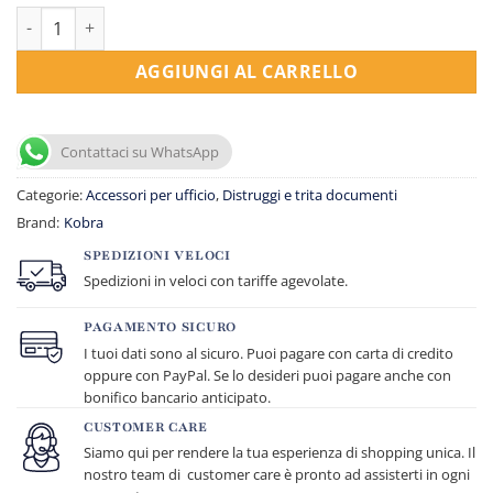
Distruggidocumenti +1 SS6 - strisce - 38,5L - Kobra quantità
AGGIUNGI AL CARRELLO
Contattaci su WhatsApp
Categorie:
Accessori per ufficio
,
Distruggi e trita documenti
Brand:
Kobra
SPEDIZIONI VELOCI
Spedizioni in veloci con tariffe agevolate.
PAGAMENTO SICURO
I tuoi dati sono al sicuro. Puoi pagare con carta di credito
oppure con PayPal. Se lo desideri puoi pagare anche con
bonifico bancario anticipato.
CUSTOMER CARE
Siamo qui per rendere la tua esperienza di shopping unica. Il
nostro team di customer care è pronto ad assisterti in ogni