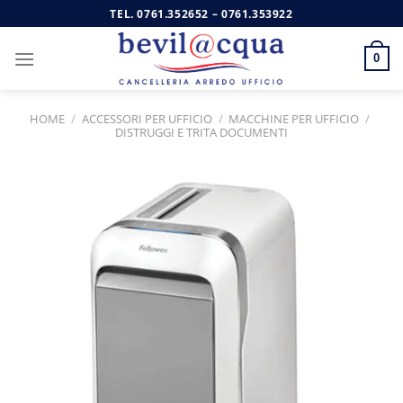
Salta
TEL.
0761.352652
–
0761.353922
ai
contenuti
0
HOME
/
ACCESSORI PER UFFICIO
/
MACCHINE PER UFFICIO
/
DISTRUGGI E TRITA DOCUMENTI