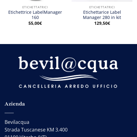
ETICHETTATRICI
ETICHETTATRICI
Etichettrice LabelManager
Etichettarice Label
160
Manager 280 in kit
55,00
€
129,50
€
Azienda
Bevilacqua
Strada Tuscanese KM 3.400