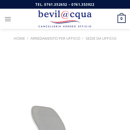
Salta
TEL.
0761.352652
–
0761.353922
ai
contenuti
0
HOME
/
ARREDAMENTO PER UFFICIO
/
SEDIE DA UFFICIO