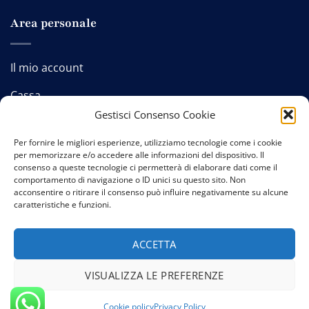
Area personale
Il mio account
Cassa
Gestisci Consenso Cookie
Carrello
Per fornire le migliori esperienze, utilizziamo tecnologie come i cookie
per memorizzare e/o accedere alle informazioni del dispositivo. Il
consenso a queste tecnologie ci permetterà di elaborare dati come il
comportamento di navigazione o ID unici su questo sito. Non
Contatti
-
Privacy policy
-
Cookie policy
-
Termini e
acconsentire o ritirare il consenso può influire negativamente su alcune
caratteristiche e funzioni.
condizioni
ACCETTA
VISUALIZZA LE PREFERENZE
Copyright 2026 © Credits:
Studio GTomasselli
Cookie policy
Privacy Policy