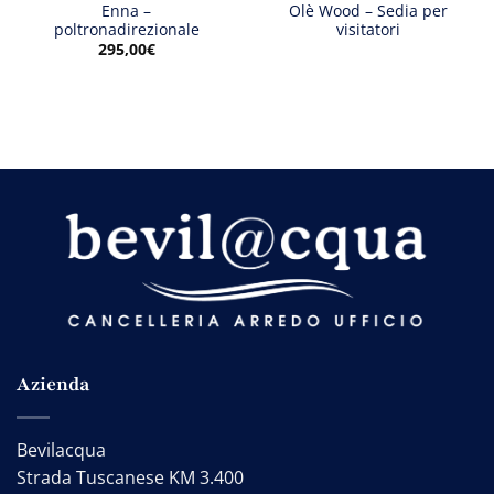
Enna –
Olè Wood – Sedia per
poltronadirezionale
visitatori
295,00
€
Azienda
Bevilacqua
Strada Tuscanese KM 3.400