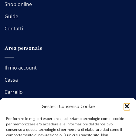
Shop online
Guide
Contatti
Area personale
Il mio account
Cassa
Carrello
Gestisci Consenso Cookie
Per fornire le migliori esperienze, utilizziamo tecnologie come i cookie
Contatti
-
Privacy policy
-
Cookie policy
-
Termini e
per memorizzare e/o accedere alle informazioni del dispositivo. Il
condizioni
consenso a queste tecnologie ci permetterà di elaborare dati come il
comportamento di navigazione o ID unici su questo sito. Non