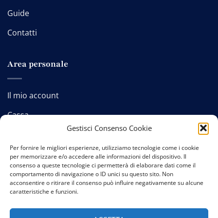
Guide
Contatti
Area personale
Il mio account
Cassa
Gestisci Consenso Cookie
Carrello
Per fornire le migliori esperienze, utilizziamo tecnologie come i cookie
per memorizzare e/o accedere alle informazioni del dispositivo. Il
consenso a queste tecnologie ci permetterà di elaborare dati come il
comportamento di navigazione o ID unici su questo sito. Non
Contatti
-
Privacy policy
-
Cookie policy
-
Termini e
acconsentire o ritirare il consenso può influire negativamente su alcune
caratteristiche e funzioni.
condizioni