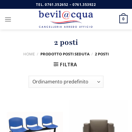
Salta
TEL.
0761.352652
–
0761.353922
ai
contenuti
0
2 posti
HOME
/
PRODOTTO POSTI SEDUTA
/
2 POSTI
FILTRA