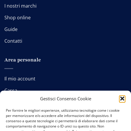
I nostri marchi
Shop online
Guide
Contatti
Area personale
Il mio account
Cassa
Gestisci Consenso Cookie
Carrello
Per fornire le migliori esperienze, utilizziamo tecnologie come i cookie
per memorizzare e/o accedere alle informazioni del dispositivo. Il
consenso a queste tecnologie ci permetterà di elaborare dati come il
comportamento di navigazione o ID unici su questo sito. Non
Contatti
-
Privacy policy
-
Cookie policy
-
Termini e