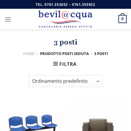
Salta
TEL.
0761.352652
–
0761.353922
ai
contenuti
0
3 posti
HOME
/
PRODOTTO POSTI SEDUTA
/
3 POSTI
FILTRA