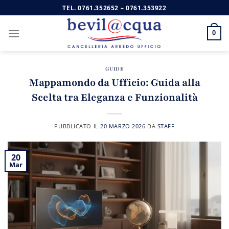
Salta
TEL.
0761.352652
–
0761.353922
ai
contenuti
0
GUIDE
Mappamondo da Ufficio: Guida alla
Scelta tra Eleganza e Funzionalità
PUBBLICATO IL
20 MARZO 2026
DA
STAFF
20
Mar