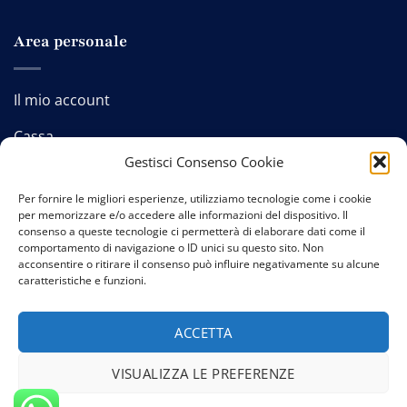
Area personale
Il mio account
Cassa
Gestisci Consenso Cookie
Carrello
Per fornire le migliori esperienze, utilizziamo tecnologie come i cookie
per memorizzare e/o accedere alle informazioni del dispositivo. Il
consenso a queste tecnologie ci permetterà di elaborare dati come il
comportamento di navigazione o ID unici su questo sito. Non
Contatti
-
Privacy policy
-
Cookie policy
-
Termini e
acconsentire o ritirare il consenso può influire negativamente su alcune
caratteristiche e funzioni.
condizioni
ACCETTA
VISUALIZZA LE PREFERENZE
Copyright 2026 © Credits:
Studio GTomasselli