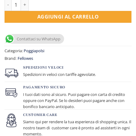
Poggiapolsi da tastiera in gel blu trasparente quantità
AGGIUNGI AL CARRELLO
Contattaci su WhatsApp
Categoria:
Poggiapolsi
Brand:
Fellowes
SPEDIZIONI VELOCI
Spedizioni in veloci con tariffe agevolate.
PAGAMENTO SICURO
I tuoi dati sono al sicuro. Puoi pagare con carta di credito
oppure con PayPal. Se lo desideri puoi pagare anche con
bonifico bancario anticipato.
CUSTOMER CARE
Siamo qui per rendere la tua esperienza di shopping unica. Il
nostro team di customer care è pronto ad assisterti in ogni
momento.