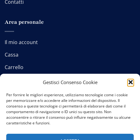
Contatti
Area personale
Il mio account
Cassa
Carrello
Gestisci Consenso Cookie
Per fornire le migliori esperienze, utilizziamo tecnologie come i cookie
Contatti
-
Privacy policy
-
Cookie policy
-
Termini e
per memorizzare e/o accedere alle informazioni del dispositivo. Il
condizioni
consenso a queste tecnologie ci permetterà di elaborare dati come il
comportamento di navigazione o ID unici su questo sito. Non
acconsentire o ritirare il consenso può influire negativamente su alcune
caratteristiche e funzioni.