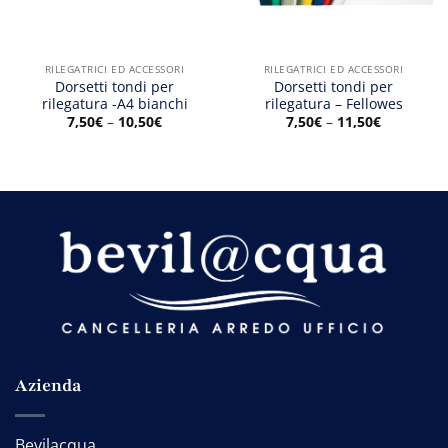
RILEGATRICI ED ACCESSORI
RILEGATRICI ED ACCESSORI
Dorsetti tondi per
Dorsetti tondi per
rilegatura -A4 bianchi
rilegatura – Fellowes
7,50
€
–
10,50
€
7,50
€
–
11,50
€
Azienda
Bevilacqua