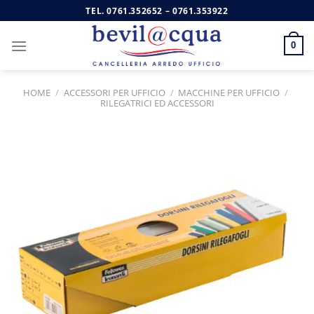
Salta
TEL.
0761.352652
–
0761.353922
ai
contenuti
0
HOME
/
ACCESSORI PER UFFICIO
/
MACCHINE PER UFFICIO
/
RILEGATRICI ED ACCESSORI